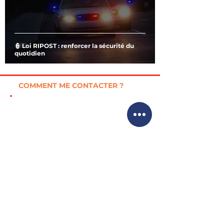
👮 Loi RIPOST : renforcer la sécurité du
quotidien
COMMENT ME CONTACTER ?
126, rue de l'Université
75 007 Paris
01 40 63 60 00
anne.bergantz@assemblee-nationale.fr