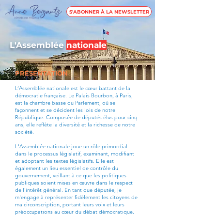
S'ABONNER À LA NEWSLETTER
L'Assemblée
nationale
PRÉSENTATION
L’Assemblée nationale est le cœur battant de la
démocratie française. Le Palais Bourbon, à Paris,
est la chambre basse du Parlement, où se
façonnent et se décident les lois de notre
République. Composée de députés élus pour cinq
ans, elle reflète la diversité et la richesse de notre
société.
L'Assemblée nationale joue un rôle primordial
dans le processus législatif, examinant, modifiant
et adoptant les textes législatifs. Elle est
également un lieu essentiel de contrôle du
gouvernement, veillant à ce que les politiques
publiques soient mises en œuvre dans le respect
de l'intérêt général. En tant que députée, je
m'engage à représenter fidèlement les citoyens de
ma circonscription, portant leurs voix et leurs
préoccupations au cœur du débat démocratique.