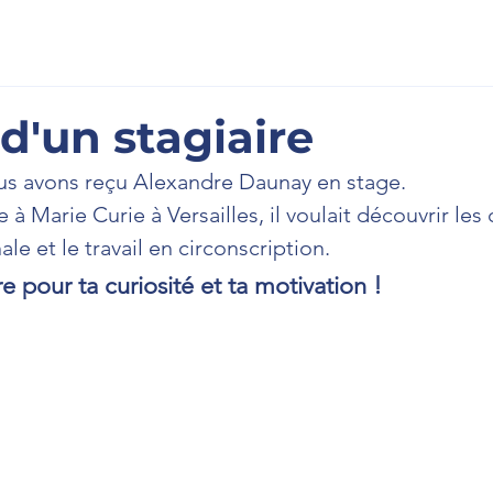
scription
À l'Assemblée
La Newsletter
Prenons cont
d'un stagiaire
us avons reçu Alexandre Daunay en stage. 
à Marie Curie à Versailles, il voulait découvrir les 
le et le travail en circonscription.  
 pour ta curiosité et ta motivation !