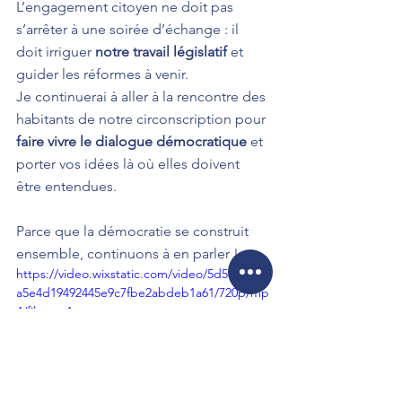
L’engagement citoyen ne doit pas 
s’arrêter à une soirée d’échange : il 
doit irriguer 
notre travail législatif
 et 
guider les réformes à venir.
Je continuerai à aller à la rencontre des 
habitants de notre circonscription pour 
faire vivre le dialogue démocratique
 et 
porter vos idées là où elles doivent 
être entendues.
Parce que la démocratie se construit 
ensemble, continuons à en parler !
https://video.wixstatic.com/video/5d5f7e_bb
a5e4d19492445e9c7fbe2abdeb1a61/720p/mp
4/file.mp4