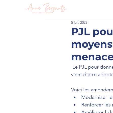
En circon
5 juil. 2023
PJL pou
moyens 
menace
 Le PJL pour donner à la douane les moyens de faire face aux nouvelles menaces 
vient d’être adopté
Voici les amendem
Moderniser le
Renforcer les
Améliorer la l