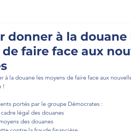
scription
À l'Assemblée
La Newsletter
Prenons cont
r donner à la douane 
de faire face aux nou
s
 ! 
ents portés par le groupe Démocrates :  
 cadre légal des douanes  
 moyens des douanes  
utte contre la fraude financière