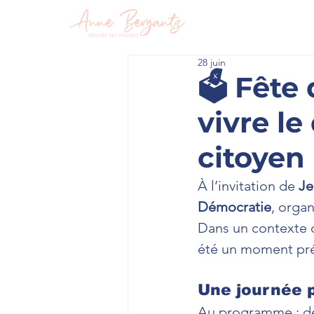
En circon
28 juin
🗳️ Fête
vivre l
citoyen
À l’invitation de 
Je
Démocratie
, organ
Dans un contexte o
été un moment préc
Une journée p
Au programme : dé