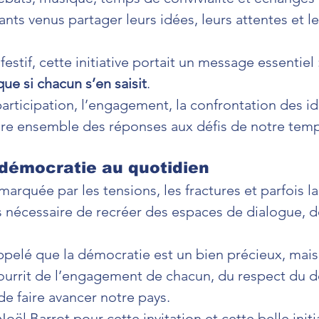
ts venus partager leurs idées, leurs attentes et le
estif, cette initiative portait un message essentiel :
ue si chacun s’en saisit
.
participation, l’engagement, la confrontation des id
ire ensemble des réponses aux défis de notre temp
a démocratie au quotidien
rquée par les tensions, les fractures et parfois la 
s nécessaire de recréer des espaces de dialogue, de
ppelé que la démocratie est un bien précieux, mais 
nourrit de l’engagement de chacun, du respect du dé
de faire avancer notre pays.
ël Barrot pour cette invitation et cette belle initia