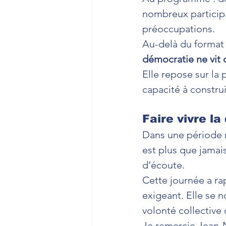
nombreux participan
préoccupations.
Au-delà du format f
démocratie ne vit q
Elle repose sur la 
capacité à constru
Faire vivre l
Dans une période ma
est plus que jamai
d’écoute.
Cette journée a ra
exigeant. Elle se 
volonté collective 
Je remercie Jean-No