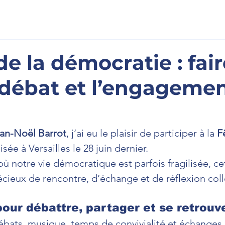
scription
À l'Assemblée
La Newsletter
Prenons cont
 de la démocratie : fai
e débat et l’engageme
an-Noël Barrot
, j’ai eu le plaisir de participer à la 
F
isée à Versailles le 28 juin dernier.
ù notre vie démocratique est parfois fragilisée, ce
ieux de rencontre, d’échange et de réflexion coll
our débattre, partager et se retrouv
bats, musique, temps de convivialité et échanges 