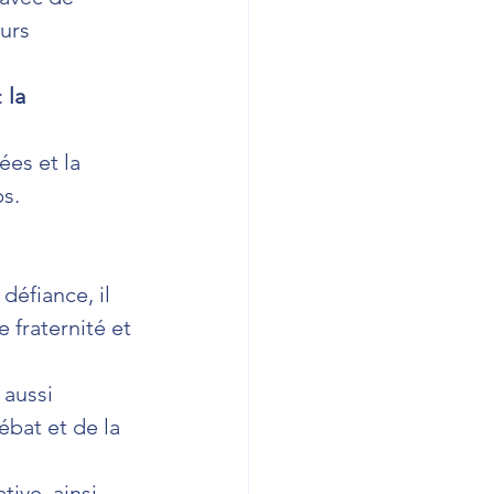
urs 
 
la 
ées et la 
s.
défiance, il 
 fraternité et 
aussi 
bat et de la 
tive, ainsi 