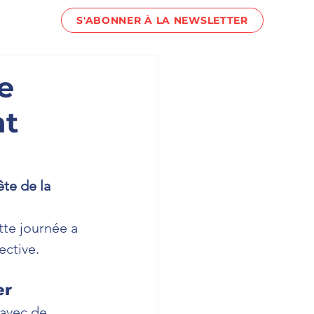
S'ABONNER À LA NEWSLETTER
act !
re
nt
ête de la 
tte journée a 
ective.
er
avec de 