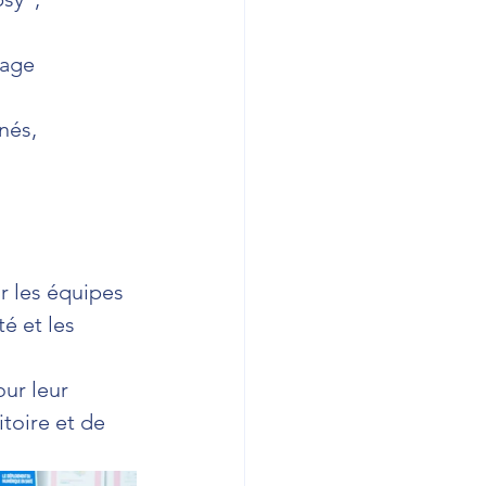
age 
nés,
,
r les équipes 
é et les 
ur leur 
toire et de 