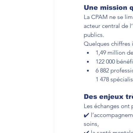
Une mission q
La CPAM ne se limi
acteur central de 
publics.
Quelques chiffres 
1,49 million d
122 000 bénéfi
6 882 profess
1 478 spécialis
Des enjeux tr
Les échanges ont p
✔️ l’accompagnemen
soins,
✔️ la santé mental