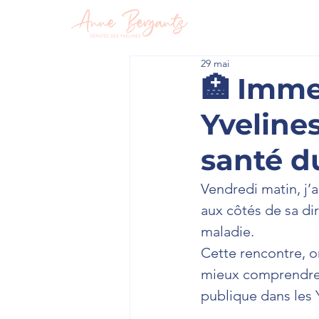
En circon
29 mai
🏥 Imme
Yveline
santé du
Vendredi matin, j’a
aux côtés de sa di
maladie.
Cette rencontre, o
mieux comprendre l
publique dans les 