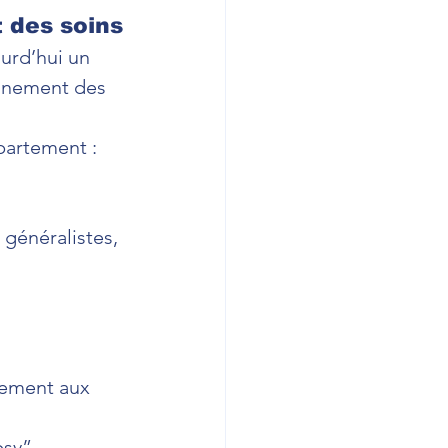
 des soins
urd’hui un 
agnement des 
partement :
généralistes, 
cement aux 
psy”,