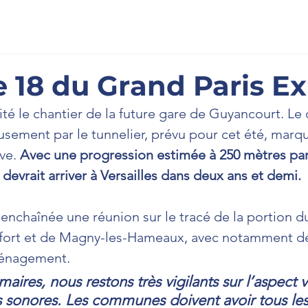
scription
À l'Assemblée
La Newsletter
Prenons cont
e 18 du Grand Paris E
ité le chantier de la future gare de Guyancourt. L
usement par le tunnelier, prévu pour cet été, marq
ve. 
Avec une progression estimée à 250 mètres par
devrait arriver à Versailles dans deux ans et demi. 
t enchaînée une réunion sur le tracé de la portion d
fort et de Magny-les-Hameaux, avec notamment d
énagement. 
aires, nous restons très vigilants sur l’aspect vi
ns sonores. Les communes doivent avoir tous le