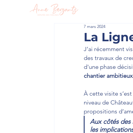
En circon
7 mars 2024
La Lign
J’ai récemment vis
des travaux de cre
d'une phase décisi
chantier ambitieux 
À cette visite s’es
niveau de Château
propositions d’am
Aux côtés des m
les implicatio