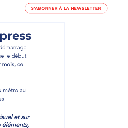
S'ABONNER À LA NEWSLETTER
act !
xpress
e démarrage 
ue le début 
 mois, ce 
u métro au 
es 
suel et sur 
s éléments, 