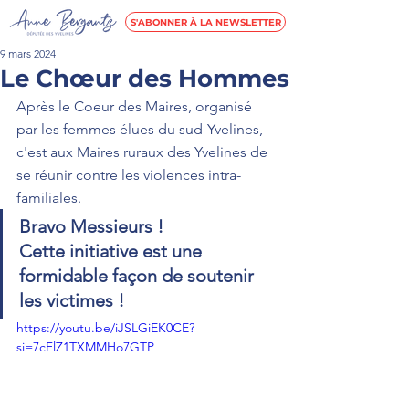
S'ABONNER À LA NEWSLETTER
9 mars 2024
Le Chœur des Hommes
Après le Coeur des Maires, organisé 
par les femmes élues du sud-Yvelines, 
c'est aux Maires ruraux des Yvelines de 
se réunir contre les violences intra-
familiales.
Bravo Messieurs ! 
Cette initiative est une 
formidable façon de soutenir 
les victimes !
https://youtu.be/iJSLGiEK0CE?
si=7cFlZ1TXMMHo7GTP