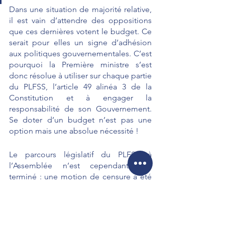
Dans une situation de majorité relative, 
il est vain d’attendre des oppositions 
que ces dernières votent le budget. Ce 
serait pour elles un signe d’adhésion 
aux politiques gouvernementales. C’est 
pourquoi la Première ministre s’est 
donc résolue à utiliser sur chaque partie 
du PLFSS, l’article 49 alinéa 3 de la 
Constitution et à engager la 
responsabilité de son Gouvernement. 
Se doter d’un budget n’est pas une 
option mais une absolue nécessité !
Le parcours législatif du PLFSS à 
l’Assemblée n’est cependant pas 
terminé : une motion de censure a été 
déposée le 31 octobre par Mathilde 
Panot, présidente du groupe LFI. Vous 
pouvez suivre l’évolution du PLFSS sur 
mes réseaux sociaux.