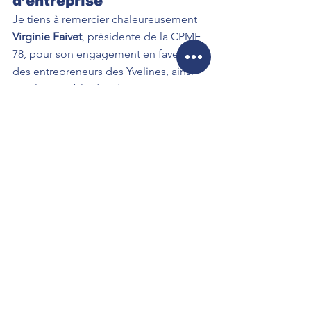
d’entreprise
Je tiens à remercier chaleureusement 
Virginie Faivet
, présidente de la CPME 
78, pour son engagement en faveur 
des entrepreneurs des Yvelines, ainsi 
que l’ensemble des dirigeants 
présents pour ces échanges riches et 
concrets sur les défis auxquels ils sont 
confrontés.
Soutenir nos TPE et PME, c’est soutenir 
l’emploi, l’innovation et la vitalité 
économique de nos territoires. C’est 
une priorité que je continuerai à porter 
dans mon engagement parlementaire.