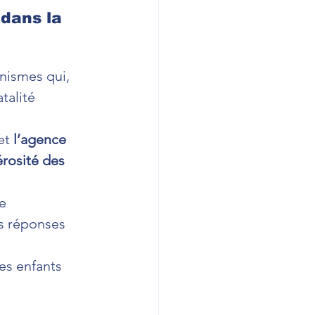
dans la 
nismes qui, 
talité 
et 
l’agence 
rosité des 
e 
s réponses 
nes enfants 