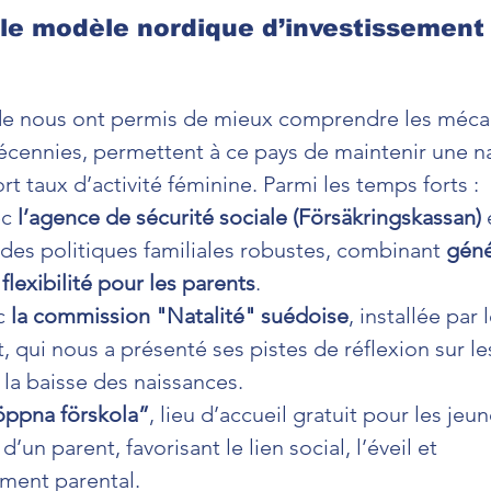
le modèle nordique d’investissement 
ède nous ont permis de mieux comprendre les méca
écennies, permettent à ce pays de maintenir une na
t taux d’activité féminine. Parmi les temps forts :
c 
l’agence de sécurité sociale (Försäkringskassan)
 
: des politiques familiales robustes, combinant 
géné
 
flexibilité pour les parents
.
c 
la commission "Natalité" suédoise
, installée par l
qui nous a présenté ses pistes de réflexion sur le
à la baisse des naissances.
öppna förskola”
, lieu d’accueil gratuit pour les jeu
un parent, favorisant le lien social, l’éveil et 
ment parental.