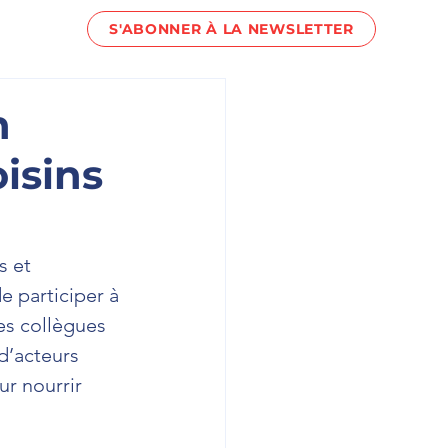
S'ABONNER À LA NEWSLETTER
act !
n
oisins
s et 
e participer à 
es collègues 
d’acteurs 
ur nourrir 