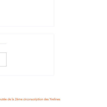
oi RIPOST : renforcer
écurité du quotidien
utée de la 2ème circonscription des Yvelines