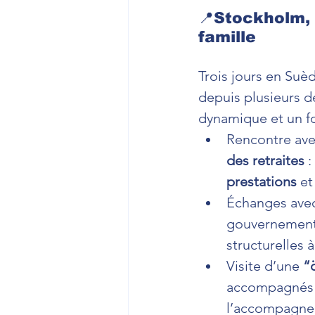
📍Stockholm, 
famille
Trois jours en Su
depuis plusieurs d
dynamique et un for
Rencontre ave
des retraites
 
prestations
 et
Échanges ave
gouvernement, 
structurelles 
Visite d’une 
“
accompagnés d’
l’accompagne