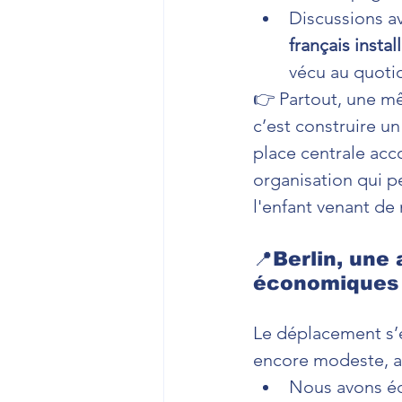
Discussions a
français insta
vécu au quoti
👉 Partout, une mê
c’est construire un 
place centrale acco
organisation qui pe
l'enfant venant de
📍Berlin, une
économiques
Le déplacement s’e
encore modeste, a
Nous avons éc