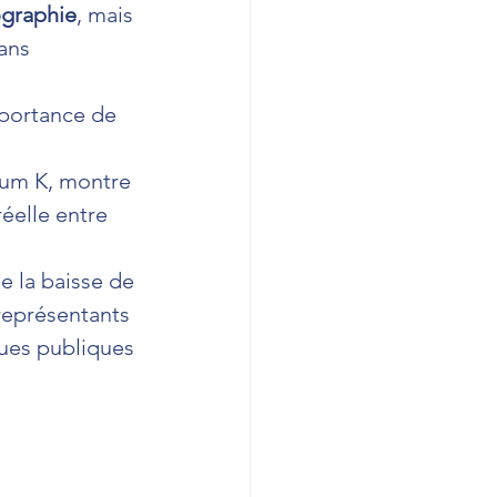
graphie
, mais 
ans 
mportance de 
rum K, montre 
éelle entre 
 la baisse de 
 représentants 
ques publiques 