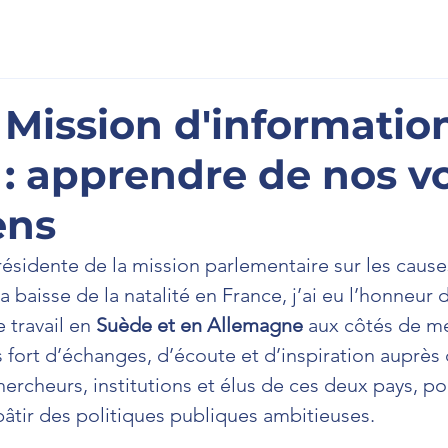
scription
À l'Assemblée
La Newsletter
Prenons cont
 Mission d'informatio
 : apprendre de nos v
ens
résidente de la mission parlementaire sur les cause
baisse de la natalité en France, j’ai eu l’honneur d
travail en 
Suède et en Allemagne
 aux côtés de m
fort d’échanges, d’écoute et d’inspiration auprès 
hercheurs, institutions et élus de ces deux pays, po
bâtir des politiques publiques ambitieuses.