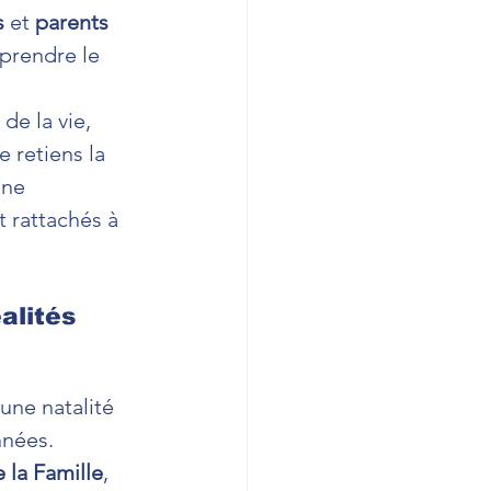
s
 et 
parents 
mprendre le 
de la vie, 
e retiens la 
une 
t rattachés à 
alités 
une natalité 
nnées.
 la Famille
, 