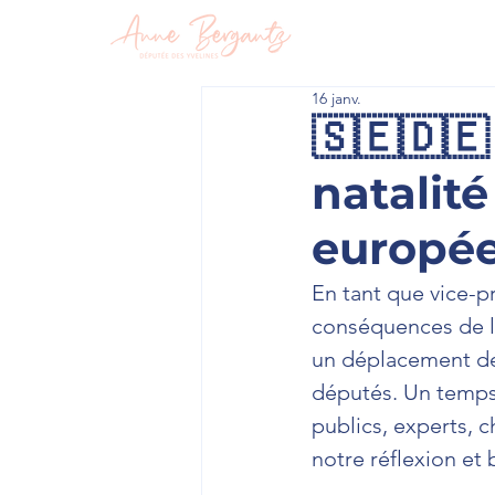
En circon
16 janv.
🇸🇪🇩
natalité
europé
En tant que vice-p
conséquences de la 
un déplacement de 
députés. Un temps 
publics, experts, c
notre réflexion et 