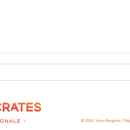
📱 Protéger les mineurs
👮 L
face aux réseaux sociaux
la s
© 2026 / Anne Bergantz /
Dép