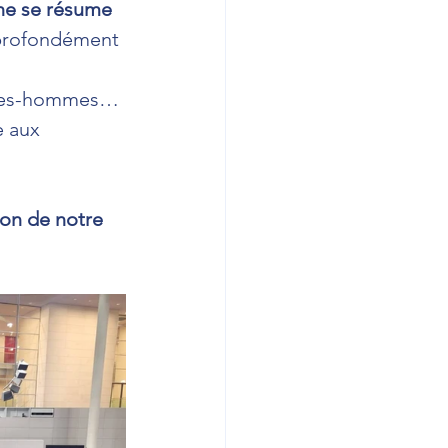
 ne se résume 
 profondément 
emmes-hommes… 
 aux 
ion de notre 