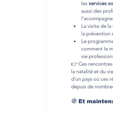
les 
services so
aussi des pro
l’accompagne
La visite de la 
la prévention 
Le programme
comment le mo
vie professionn
👉 Ces rencontres 
la natalité et du v
d'un pays où ces ré
depuis de nombre
🧭 Et mainten