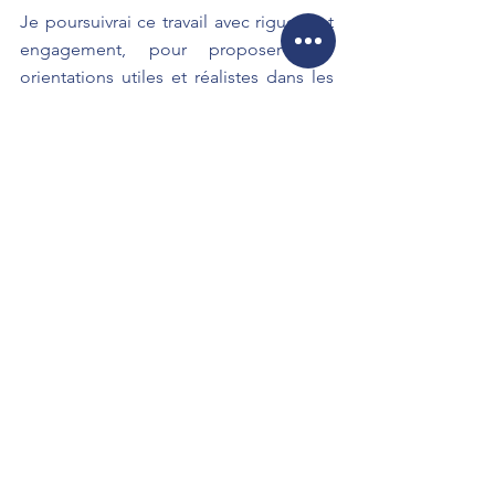
Je poursuivrai ce travail avec rigueur et 
engagement, pour proposer des 
orientations utiles et réalistes dans les 
mois à venir.
Voir tout
Posts récents