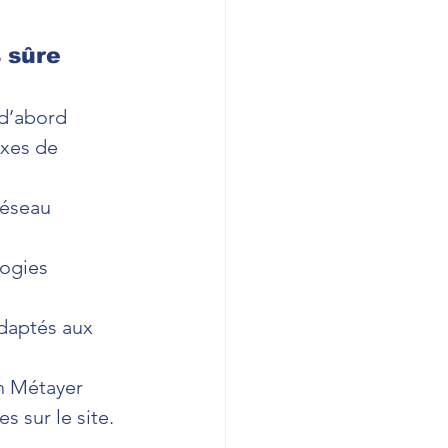
s sûre
d’abord 
axes de 
réseau 
ogies 
adaptés aux 
n Métayer 
 sur le site.