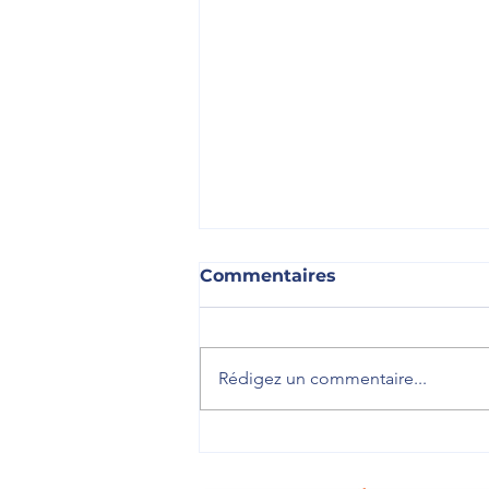
Commentaires
Rédigez un commentaire...
🎓 Accueillir les jeunes
pour leur faire découvrir