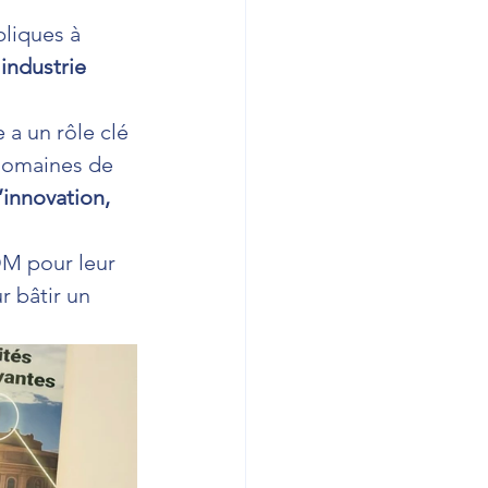
liques à 
’
industrie 
 a un rôle clé 
 domaines de 
’innovation, 
M pour leur 
 bâtir un 