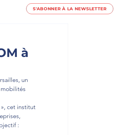
S'ABONNER À LA NEWSLETTER
act !
COM à
sailles, un 
 mobilités 
 cet institut 
eprises, 
ectif : 