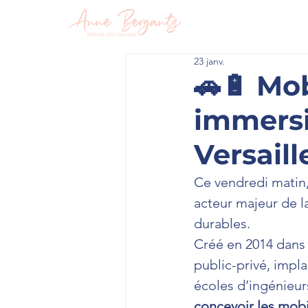
En circon
23 janv.
🚗🔋 Mob
immersi
Versaill
Ce vendredi matin, 
acteur majeur de l
durables.
Créé en 2014 dans 
public-privé, impla
écoles d’ingénieur
concevoir les mobi