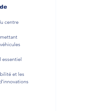
rde
u centre 
rmettant 
véhicules 
 essentiel 
ilité et les 
d’innovations 