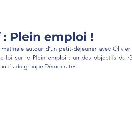
scription
À l'Assemblée
La Newsletter
Prenons cont
 : Plein emploi !
 matinale autour d’un petit-déjeuner avec Olivier
de loi sur le Plein emploi : un des objectifs du 
éputés du groupe Démocrates.