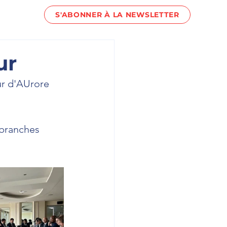
S'ABONNER À LA NEWSLETTER
act !
ur
ur d'AUrore 
 branches 