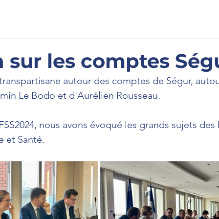
scription
À l'Assemblée
La Newsletter
Prenons cont
 sur les comptes Ség
 transpartisane autour des comptes de Ségur, auto
rmin Le Bodo et d'Aurélien Rousseau. 
FSS2024, nous avons évoqué les grands sujets des
 et Santé.