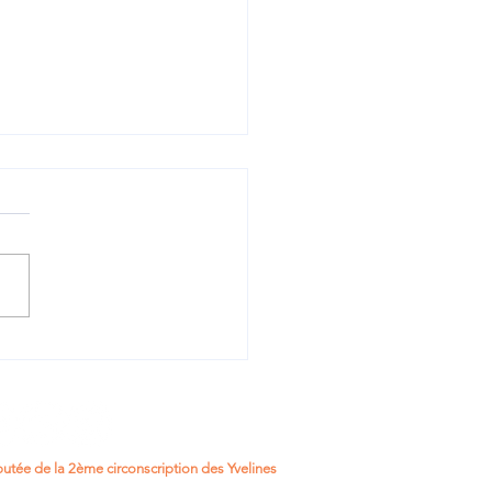
oi RIPOST : renforcer
écurité du quotidien
utée de la 2ème circonscription des Yvelines