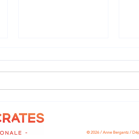
📱 Protéger les mineurs
👮 L
face aux réseaux sociaux
la s
© 2026 / Anne Bergantz /
Dép