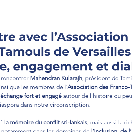
scription
À l'Assemblée
La Newsletter
Prenons cont
re avec l’Association
Tamouls de Versailles 
, engagement et dia
e rencontrer 
Mahendran Kularajh
, président de Tamil
nsi que les membres de l’
Association des Franco-
 
échange fort et engagé
 autour de l’histoire du pe
diaspora dans notre circonscription.
é 
la mémoire du conflit sri-lankais
, mais aussi la ri
, notamment dans les domaines de 
l’inclusion, de 