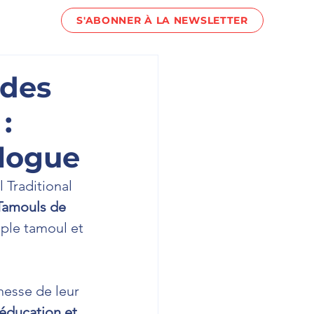
S'ABONNER À LA NEWSLETTER
act !
 des
:
logue
 Traditional 
Tamouls de 
uple tamoul et 
chesse de leur 
l’éducation et 