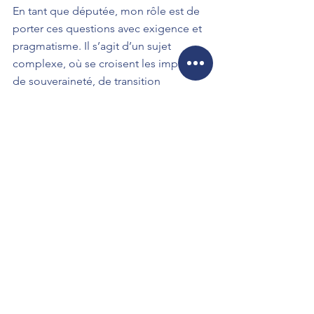
En tant que députée, mon rôle est de 
porter ces questions avec exigence et 
pragmatisme. Il s’agit d’un sujet 
complexe, où se croisent les impératifs 
de souveraineté, de transition 
écologique et de démocratie 
participative. Mais je suis convaincue 
que nous pouvons trouver des 
solutions justes et innovantes, qui 
répondent à la fois aux besoins de 
notre pays et aux aspirations de nos 
concitoyens.
La transition écologique et la 
souveraineté économique ne doivent 
pas être perçues comme des 
contraintes, mais comme des 
opportunités pour repenser notre 