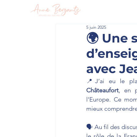
En circon
5 juin 2025
🌍 Une 
d’ensei
avec Je
📍J’ai eu le pla
Châteaufort
, en 
l’Europe. Ce mome
mieux comprendre
🗣 Au fil des disc
le rôle de la Fran