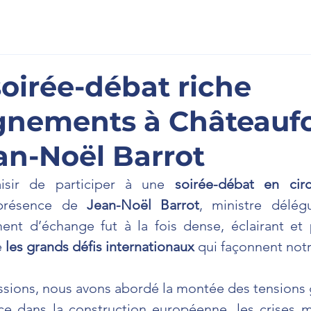
scription
À l'Assemblée
La Newsletter
Prenons cont
soirée-débat riche
gnements à Châteaufo
an-Noël Barrot
isir de participer à une 
soirée-débat en circ
présence de 
Jean-Noël Barrot
, ministre délég
nt d’échange fut à la fois dense, éclairant et 
 
les grands défis internationaux
 qui façonnent not
ussions, nous avons abordé la montée des tensions 
ce dans la construction européenne, les crises mig