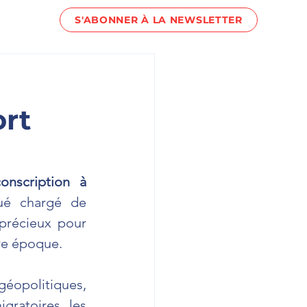
S'ABONNER À LA NEWSLETTER
act !
rt
onscription à 
ué chargé de 
précieux pour 
re époque.
géopolitiques, 
ratoires, les 