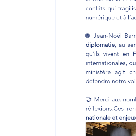
conflits qui fragil
numérique et à l’a
🌐 Jean-Noël Barr
diplomatie
, au se
qu’ils vivent en 
internationales, du
ministère agit c
défendre notre vo
🤝 Merci aux nombr
réflexions.Ces re
nationale et enjeu