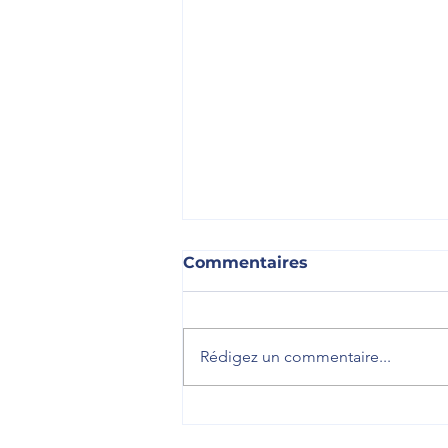
Commentaires
Rédigez un commentaire...
🎓 Accueillir les jeunes
pour leur faire découvrir