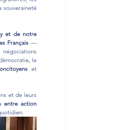
a souveraineté 
y et de notre 
es Français
 — 
 négociations 
démocratie, le 
oncitoyens
 et 
s et de leurs 
n entre action 
quotidien.