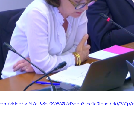
ic.com/video/5d5f7e_986c3468620643bda2a6c4e0fbacfb4d/360p/