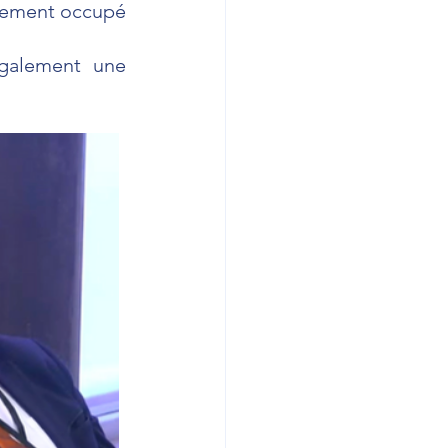
tement occupé 
galement une 