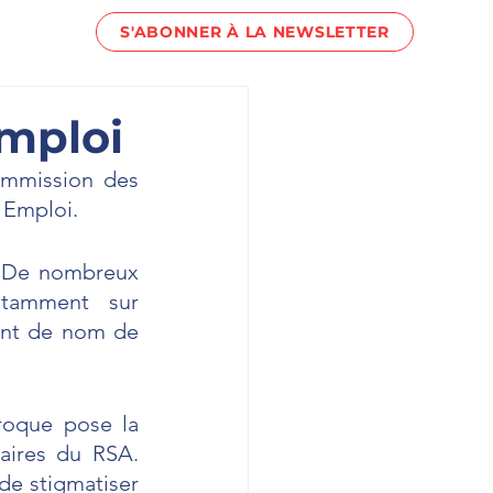
S'ABONNER À LA NEWSLETTER
act !
emploi
mmission des 
n Emploi. 
. De nombreux 
amment sur 
ent de nom de 
oque pose la 
ires du RSA. 
e stigmatiser 