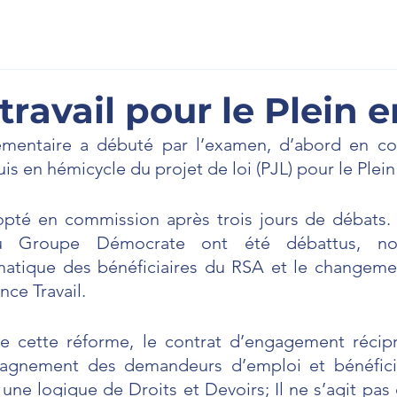
scription
À l'Assemblée
La Newsletter
Prenons cont
travail pour le Plein 
ementaire a débuté par l’examen, d’abord en co
puis en hémicycle du projet de loi (PJL) pour le Plei
opté en commission après trois jours de débats
 Groupe Démocrate ont été débattus, not
tématique des bénéficiaires du RSA et le changem
nce Travail.
 cette réforme, le contrat d’engagement récipr
agnement des demandeurs d’emploi et bénéficia
e logique de Droits et Devoirs; Il ne s’agit pas d